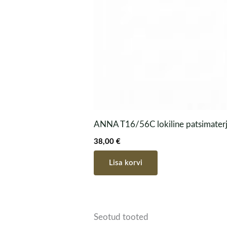
ANNA T16/56C lokiline patsimater
38,00
€
Lisa korvi
Seotud tooted