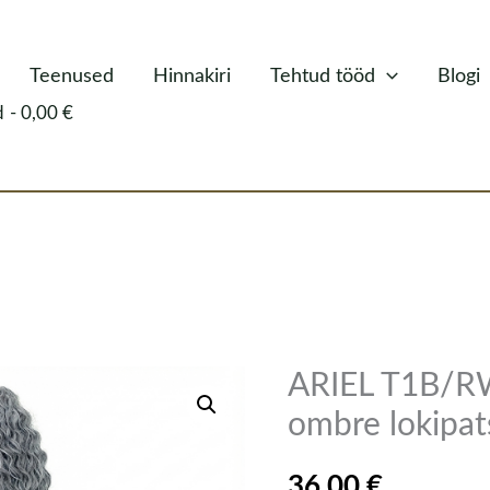
Teenused
Hinnakiri
Tehtud tööd
Blogi
d
0,00 €
ARIEL T1B/R
ARIEL
T1B/RWHITE5
ombre lokipat
-
36,00
€
Hall