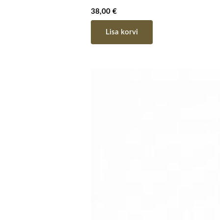
38,00
€
Lisa korvi