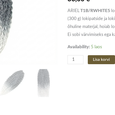
ombre
ARIEL
T1B/RWHITE5
lo
lokipatsimaterjal
(300 g) lokipatside ja lo
300g
õhuline materjal, hoiab lo
kogus
Ei sobi värvimiseks ega
Availability:
5 laos
Lisa korvi