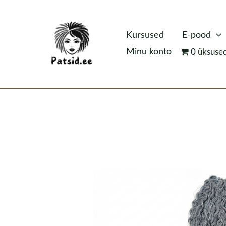
Skip
to
Kursused
E-pood
content
Minu konto
0 üksuse