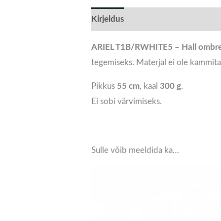
Kirjeldus
ARIEL T1B/RWHITE5 – Hall ombre 
tegemiseks. Materjal ei ole kammitav
Pikkus
55 cm
, kaal
300 g
.
Ei sobi värvimiseks.
Sulle võib meeldida ka…