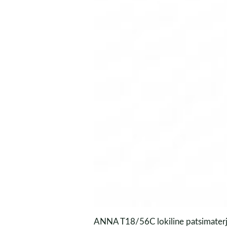
ANNA T18/56C lokiline patsimaterj