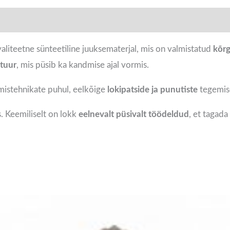
valiteetne sünteetiline juuksematerjal, mis on valmistatud
kõrg
stuur
, mis püsib ka kandmise ajal vormis.
mistehnikate puhul, eelkõige
lokipatside ja punutiste
tegemis
. Keemiliselt on lokk
eelnevalt püsivalt töödeldud
, et tagada