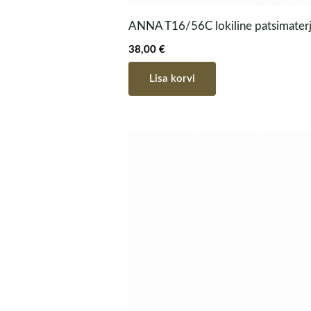
ANNA T16/56C lokiline patsimater
38,00
€
Lisa korvi