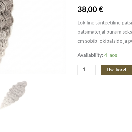
–
38,00
€
Hallikas
Lokiline sünteetiline pa
ombre
patsimaterjal punumiseks
300g
cm sobib lokipatside ja p
kogus
Availability:
4 laos
Lisa korvi