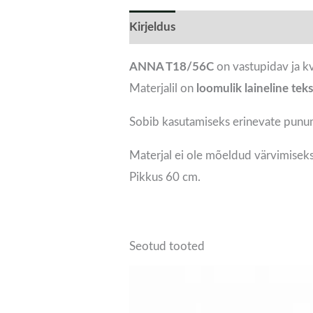
Kirjeldus
Lisainfo
ANNA T18/56C
on vastupidav ja k
Materjalil on
loomulik laineline tek
Sobib kasutamiseks erinevate punu
Materjal ei ole mõeldud värvimiseks
Pikkus 60 cm.
Seotud tooted