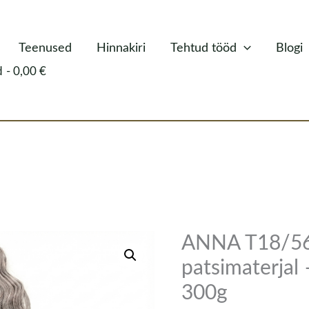
Teenused
Hinnakiri
Tehtud tööd
Blogi
d
0,00 €
ANNA T18/56C
ANNA
T18/56C
patsimaterjal
lokiline
300g
patsimaterjal