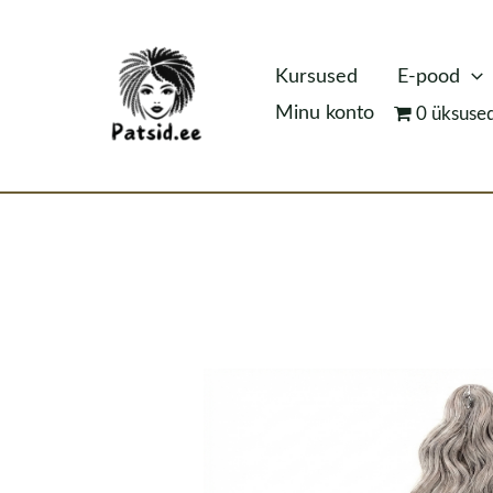
Skip
to
Kursused
E-pood
content
Minu konto
0 üksuse