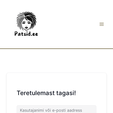
Skip
to
content
Teretulemast tagasi!